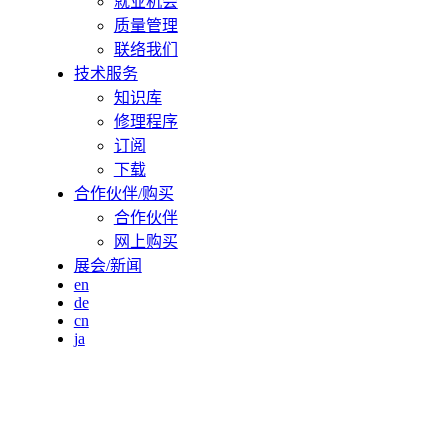
就业机会
质量管理
联络我们
技术服务
知识库
修理程序
订阅
下载
合作伙伴/购买
合作伙伴
网上购买
展会/新闻
en
de
cn
ja