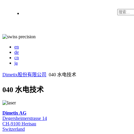
en
de
cn
ja
Dimetix股份有限公司
040 水电技术
040 水电技术
Dimetix AG
Degersheimerstrasse 14
CH-9100 Herisau
Switzerland