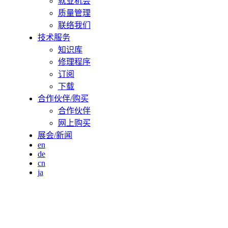
就业机会
质量管理
联络我们
技术服务
知识库
修理程序
订阅
下载
合作伙伴/购买
合作伙伴
网上购买
展会/新闻
en
de
cn
ja