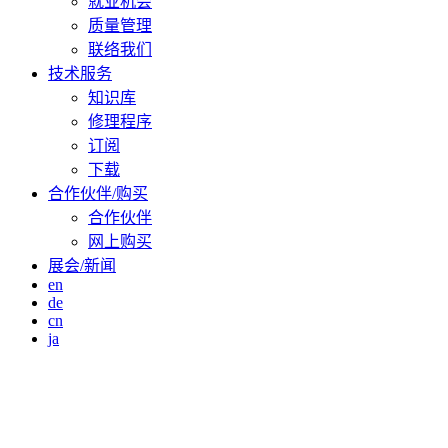
就业机会
质量管理
联络我们
技术服务
知识库
修理程序
订阅
下载
合作伙伴/购买
合作伙伴
网上购买
展会/新闻
en
de
cn
ja