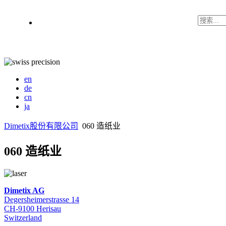
en
de
cn
ja
Dimetix股份有限公司
060 造纸业
060 造纸业
Dimetix AG
Degersheimerstrasse 14
CH-9100 Herisau
Switzerland