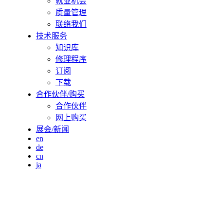
就业机会
质量管理
联络我们
技术服务
知识库
修理程序
订阅
下载
合作伙伴/购买
合作伙伴
网上购买
展会/新闻
en
de
cn
ja