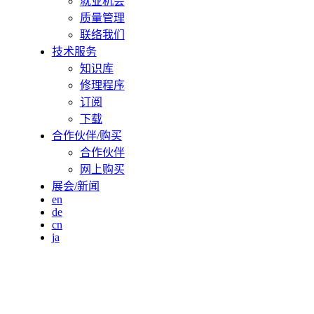
就业机会
质量管理
联络我们
技术服务
知识库
修理程序
订阅
下载
合作伙伴/购买
合作伙伴
网上购买
展会/新闻
en
de
cn
ja