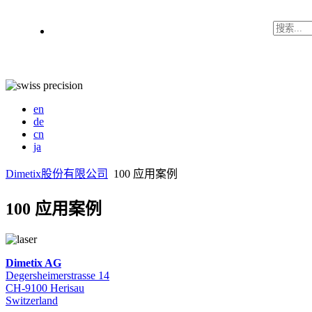
en
de
cn
ja
Dimetix股份有限公司
100 应用案例
100 应用案例
Dimetix AG
Degersheimerstrasse 14
CH-9100 Herisau
Switzerland