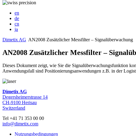
en
de
cn
ja
Dimetix AG
AN2008 Zusätzlicher Messfilter – Signalüberwachung
AN2008 Zusätzlicher Messfilter – Signal
Dieses Dokument zeigt, wie Sie die Signalüberwachungsfunktion konfig
Anwendungsfall sind Positionierungsanwendungen z.B. in der Logist
Dimetix AG
Degersheimerstrasse 14
CH-9100 Herisau
Switzerland
Tel +41 71 353 00 00
info@dimetix.com
Nutzungsbedingungen