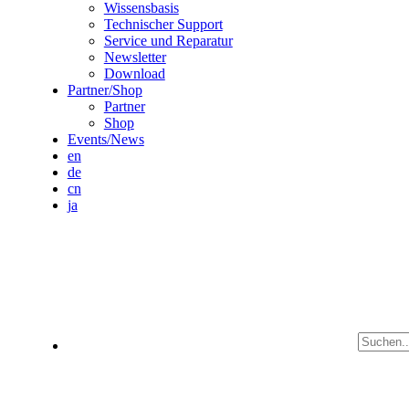
Wissensbasis
Technischer Support
Service und Reparatur
Newsletter
Download
Partner/Shop
Partner
Shop
Events/News
en
de
cn
ja