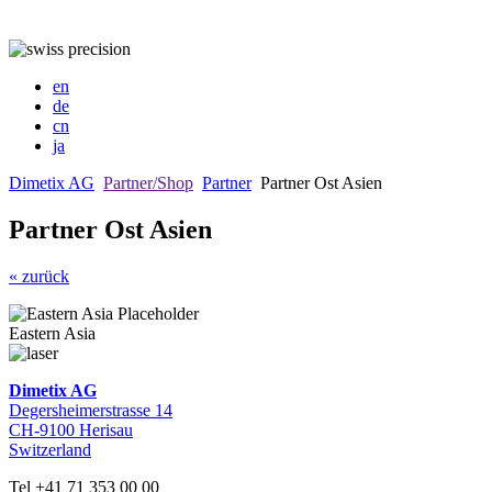
en
de
cn
ja
Dimetix AG
Partner/Shop
Partner
Partner Ost Asien
Partner Ost Asien
« zurück
Eastern Asia
Dimetix AG
Degersheimerstrasse 14
CH-9100 Herisau
Switzerland
Tel +41 71 353 00 00